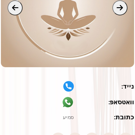
נייד:
וואטסאפ:
כתובת:
סמיע