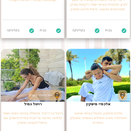
לציון, מתמחה בעיסוי שוודי, רקמות עמוק,
ספורטאים ושיאצו. טיפול מרגיע ומפנק.
בבית
בקליניקה
בבית
בקליניקה
אזור המרכז והשרון
אלכסיי מישקין
רויטל גמיל
אלכס מישקין, מטפל בעיסוי שיאצו
רויטל ג\\\'מיל, מטפלת בעיסוי רפואי ושוודי
ותאילנדי, מציע טיפולים באשדוד, אשקלון
קלאסי, מגיעה עד הבית במרכז והשרון, עם
והמרכז.
טיפול מקצועי ומפנק.