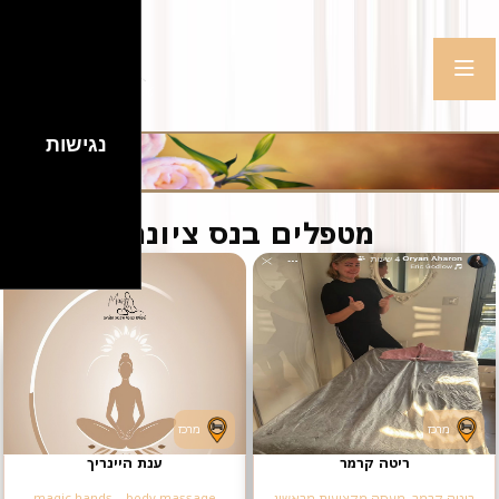
נגישות
מטפלים בנס ציונה
מרכז
מרכז
ריטה קרמר
ענת היינריך
ריטה קרמר, מעסה מקצועית מראשון
magic hands - body massage