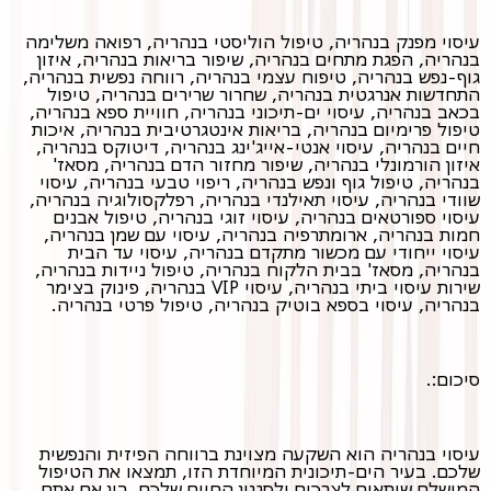
עיסוי מפנק בנהריה, טיפול הוליסטי בנהריה, רפואה משלימה
בנהריה, הפגת מתחים בנהריה, שיפור בריאות בנהריה, איזון
גוף-נפש בנהריה, טיפוח עצמי בנהריה, רווחה נפשית בנהריה,
התחדשות אנרגטית בנהריה, שחרור שרירים בנהריה, טיפול
בכאב בנהריה, עיסוי ים-תיכוני בנהריה, חוויית ספא בנהריה,
טיפול פרימיום בנהריה, בריאות אינטגרטיבית בנהריה, איכות
חיים בנהריה, עיסוי אנטי-אייג'ינג בנהריה, דיטוקס בנהריה,
איזון הורמונלי בנהריה, שיפור מחזור הדם בנהריה, מסאז'
בנהריה, טיפול גוף ונפש בנהריה, ריפוי טבעי בנהריה, עיסוי
שוודי בנהריה, עיסוי תאילנדי בנהריה, רפלקסולוגיה בנהריה,
עיסוי ספורטאים בנהריה, עיסוי זוגי בנהריה, טיפול אבנים
חמות בנהריה, ארומתרפיה בנהריה, עיסוי עם שמן בנהריה,
עיסוי ייחודי עם מכשור מתקדם בנהריה, עיסוי עד הבית
בנהריה, מסאז' בבית הלקוח בנהריה, טיפול ניידות בנהריה,
שירות עיסוי ביתי בנהריה, עיסוי VIP בנהריה, פינוק בצימר
בנהריה, עיסוי בספא בוטיק בנהריה, טיפול פרטי בנהריה.
סיכום:.
עיסוי בנהריה הוא השקעה מצוינת ברווחה הפיזית והנפשית
שלכם. בעיר הים-תיכונית המיוחדת הזו, תמצאו את הטיפול
המושלם שיתאים לצרכים ולסגנון החיים שלכם. בין אם אתם