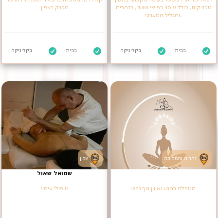
טכניקות, כולל עיסוי רפואי ושוודי, בנהריה
מפנק בצפון
והגליל המערבי.
בבית
בקליניקה
בבית
בקליניקה
נהריה והסביבה
צפון
שמואל שאול
מטפלת במגע ואיזון גוף נפש
טיפולי עיסוי