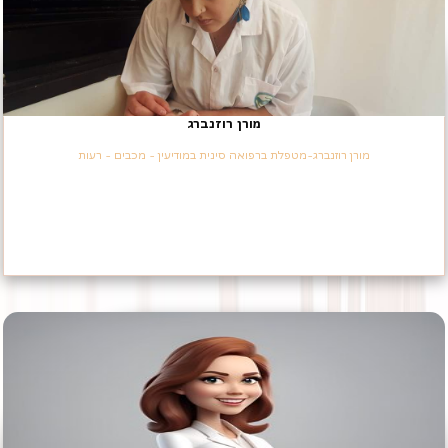
מורן רוזנברג
מורן רוזנברג-מטפלת ברפואה סינית במודיעין - מכבים - רעות