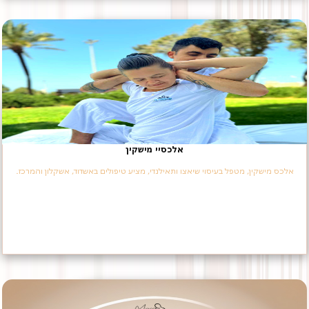
אלכסיי מישקין
אלכס מישקין, מטפל בעיסוי שיאצו ותאילנדי, מציע טיפולים באשדוד, אשקלון והמרכז.