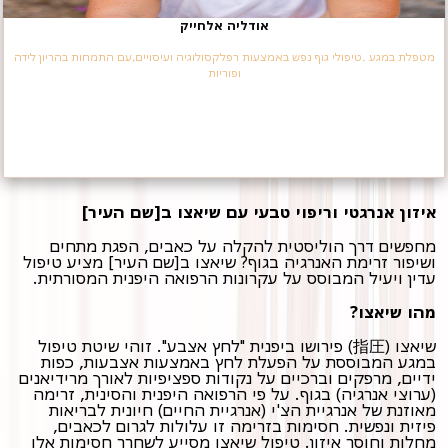
אודליה אלחייק
מטפלת במגע .טיפולי גוף נפש באמצעות רפלקסולוגיה ועיסויים,עם התמחות בהריון לידה
ופוריות
איזון אנרגטי וריפוי טבעי עם שיאצו ב[שם העיר]
מחפשים דרך הוליסטית להקלה על כאבים, הפגת מתחים
ושיפור זרימת האנרגיה בגוף? שיאצו ב[שם העיר] מציע טיפול
עדין ויעיל המבוסס על עקרונות הרפואה היפנית המסורתית.
מהו שיאצו?
שיאצו (指圧) פירושו ביפנית "לחץ אצבע". זוהי שיטת טיפול
במגע המבוססת על הפעלת לחץ באמצעות אצבעות, כפות
ידיים, מרפקים וברכיים על נקודות ספציפיות לאורך מרידיאנים
(ערוצי אנרגיה) בגוף. על פי הרפואה היפנית והסינית, זרימה
מאוזנת של אנרגיית הצ'י (אנרגיית החיים) חיונית לבריאות
פיזית ונפשית. חסימות בזרימה זו עלולות לגרום לכאבים,
מחלות וחוסר איזון. טיפול שיאצו מסייע לשחרר חסימות אלו