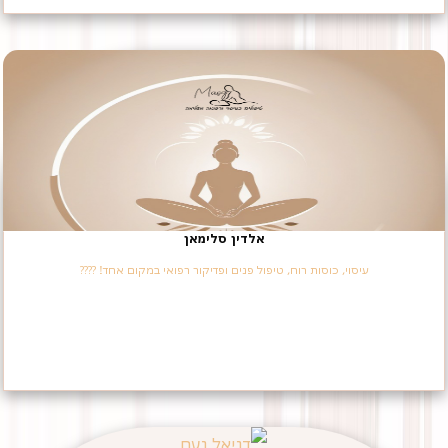
אלדין סלימאן
עיסוי, כוסות רוח, טיפול פנים ופדיקור רפואי במקום אחד! ????