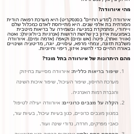
מהי איורוודה?
איורוודה ("מדע החיים" בסנסקריט) היא מערכת רפואה הודית
מסורתית בת אלפי שנים. היא מתייחסת לאדם כמכלול שלם
וייחודי, ומתמקדת במניעה ובשמירה על בריאות מיטבית
באמצעות איזון בין שלושת הדושות (אנרגיות ביולוגיות): ואטה
(אוויר ואתר), פיטה (אש ומים) וקאפה (אדמה ומים). איורוודה
משלבת תזונה, צמחי מרפא, עיסויים, יוגה, מדיטציה ושינויים
באורח החיים כדי להשיג איזון, ריפוי וחיוניות.
מהם היתרונות של איורוודה בתל מונד?
שיפור בריאות כללית:
איורוודה מסייעת בחיזוק
מערכת החיסון, שיפור העיכול, שיפור איכות השינה
והגברת רמות האנרגיה.
הקלה על מצבים כרוניים:
איורוודה יעילה לטיפול
כאבי מפרקים, חרדה, נדודי שינה ועוד.