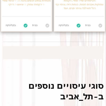
הטיפולים שלי: שוודי, רקמות
מטפלת במגע לנשים בלבד !!! ✨️ עיסוי שוודי
עמוקות,אבנים חמות, כוסות רוח ,עיסוי כף
✨️ רקמות עמוק ✨️ שיאצו✨️ רייקי
רגל תאילנדי,עיסוי פנים, ועוד
בבית
בקליניקה
בבית
בקליניקה
סוגי עיסויים נוספים
ב-תל_אביב