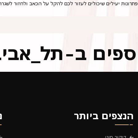
וספים ב-תל_אבי
הנצפים ביותר
נ
דיקור סיני