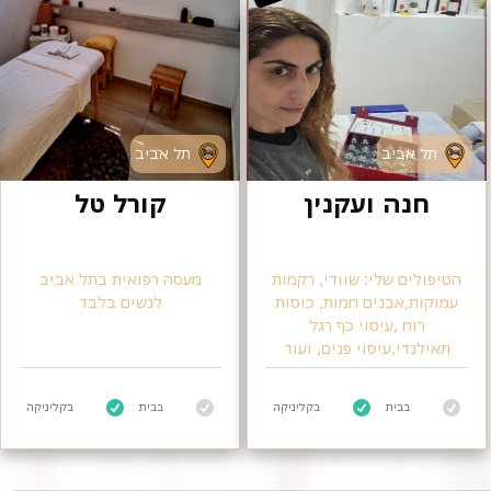
תל אביב
תל אביב
חנה ועקנין
קורל טל
הטיפולים שלי: שוודי, רקמות
מעסה רפואית בתל אביב
עמוקות,אבנים חמות, כוסות
לנשים בלבד
רוח ,עיסוי כף רגל
תאילנדי,עיסוי פנים, ועוד
בבית
בקליניקה
בבית
בקליניקה