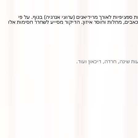
דיקור סיני הוא שיטת טיפול עתיקה שמקורה ברפואה הסינית המסורתית. השיטה מתבססת על החדרת מחטים דקות במיוחד לנקודות ספציפיות לאורך מרידיאנים (ערוצי אנרגיה) בגוף. על פי
הרפואה הסינית, זרימה תקינה של אנרגיית הצ'י (אנרגיית החיים) חיונית לבריאות פיזית ונפשית. חסימות בזרימה זו עלולות לגרום לכאבים, מחלות וחוסר איזון. הדיקור מסייע לשחרר חסימות אלו
ות שינה, חרדה, דיכאון ועוד.