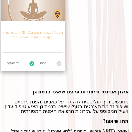
מטפלת במגע לנשים בלבד !!! ✨️ עיסוי שוודי
✨️ רקמות עמוק ✨️ שיאצו✨️ רייקי
בבית
בקליניקה
איזון אנרגטי וריפוי טבעי עם שיאצו ברמת גן
מחפשים דרך הוליסטית להקלה על כאבים, הפגת מתחים
ושיפור זרימת האנרגיה בגוף? שיאצו ברמת גן מציע טיפול עדין
ויעיל המבוסס על עקרונות הרפואה היפנית המסורתית.
מהו שיאצו?
שיאצו (指圧) פירושו ביפנית "לחץ אצבע". זוהי שיטת טיפול