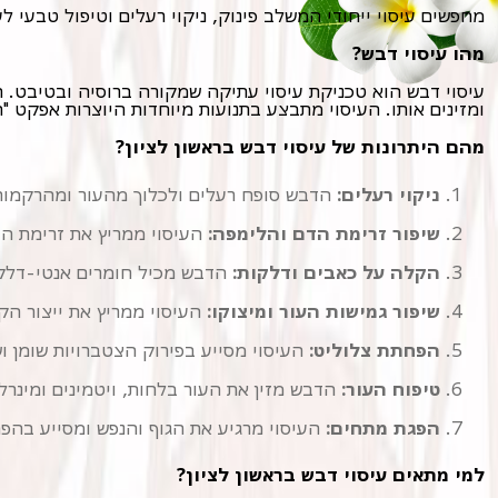
מחפשים עיסוי ייחודי המשלב פינוק, ניקוי רעלים וטיפול טבעי לע
מהו עיסוי דבש?
ומזינים אותו. העיסוי מתבצע בתנועות מיוחדות היוצרות אפקט "
מהם היתרונות של עיסוי דבש בראשון לציון?
ניקוי רעלים:
הדבש סופח רעלים ולכלוך מהעור ומהרקמות ה
שיפור זרימת הדם והלימפה:
העיסוי ממריץ את זרימת הד
הקלה על כאבים ודלקות:
הדבש מכיל חומרים אנטי-דלקת
שיפור גמישות העור ומיצוקו:
העיסוי ממריץ את ייצור הק
הפחתת צלוליט:
העיסוי מסייע בפירוק הצטברויות שומן וש
טיפוח העור:
הדבש מזין את העור בלחות, ויטמינים ומינרלים
הפגת מתחים:
העיסוי מרגיע את הגוף והנפש ומסייע בהפ
למי מתאים עיסוי דבש בראשון לציון?