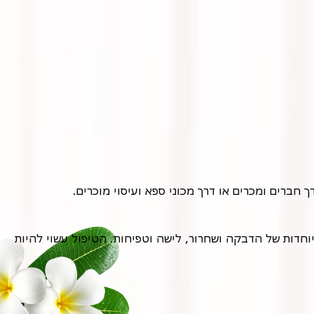
ברים ומכרים או דרך מכוני ספא ועיסוי מוכרים.
הטיפול מתבצע בדרך כלל על מיטת טיפולים, כאשר המטופל שוכב בנוחות. המטפל מורח דבש טבעי על הגוף ומשתמש בתנועות מיוחדות של הדבקה ושחרור, לישה וטפיחות. הטיפול עשוי להיות