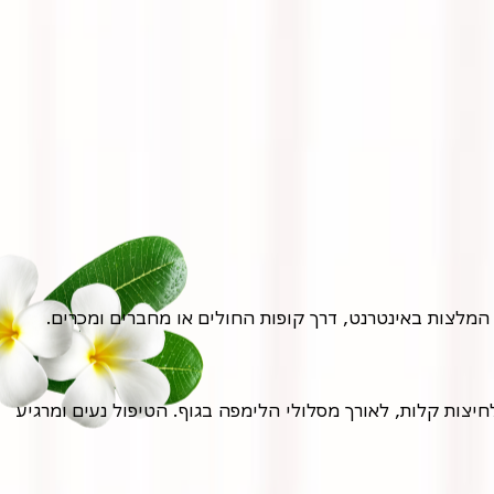
חשוב לבחור במטפל מוסמך ומנוסה בעיסוי לימפטי, בעל ידע והבנה במערכת הלימפה וטכניקות העיסוי המתאימות. מומלץ לחפש המלצות באינטרנט, דרך קופות החולים או מחברים ומכרים.
הטיפול מתבצע בדרך כלל על מיטת טיפולים, כאשר המטופל שוכב על גבו. המטפל משתמש בתנועות עדינות וקצובות, בליטופים ולחיצות קלות, לאורך מסלולי הלימפה בגוף. הטיפול נעים ומרגיע