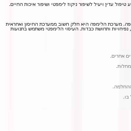
יפול עדין ויעיל לשיפור ניקוז לימפטי ושיפור איכות החיים.
עיסוי לימפטי, המכונה גם ניקוז לימפטי ידני (MLD), הוא טכניקת עיסוי עדינה ומיוחדת שמטרתה להמריץ את פעילות מערכת הלימפה. מערכת הלימפה היא חלק חשוב ממערכת החיסון ואחראית
על ניקוי רעלים, פסולת ועודפי נוזלים מהגוף. כאשר מערכת הלימפה אינה מתפקדת כראוי, עלולים להצטבר נוזלים ולגרום לבצקות, נפיחויות ותחושת כבדות. העיסוי הלימפטי משתמש בתנועות
ים אחרים.
מחלות.
ההחלמה.
בו.