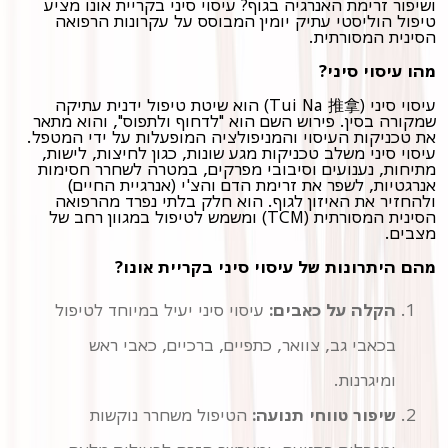
ושיפור זרימת האנרגיה בגוף? עיסוי סיני בקריית אונו מציע
טיפול הוליסטי עתיק יומין המבוסס על עקרונות הרפואה
הסינית המסורתית.
מהו עיסוי סיני?
עיסוי סיני (Tui Na 推拿) הוא שיטת טיפול ידנית עתיקה
שמקורה בסין. פירוש השם הוא "לדחוף ולתפוס", והוא מתאר
את טכניקות העיסוי והמניפולציה המופעלות על ידי המטפל.
עיסוי סיני משלב טכניקות מגע שונות, כגון לחיצות, לישות,
מתיחות, נענועים וסיבובי מפרקים, במטרה לשחרר חסימות
אנרגטיות, לשפר את זרימת הדם והצ'י (אנרגיית החיים)
ולהחזיר את האיזון לגוף. הוא חלק בלתי נפרד מהרפואה
הסינית המסורתית (TCM) ומשמש לטיפול במגוון רחב של
מצבים.
מהם היתרונות של עיסוי סיני בקריית אונו?
הקלה על כאבים:
עיסוי סיני יעיל במיוחד לטיפול
בכאבי גב, צוואר, כתפיים, ברכיים, כאבי ראש
ומיגרנות.
שיפור טווחי תנועה:
הטיפול משחרר נוקשות