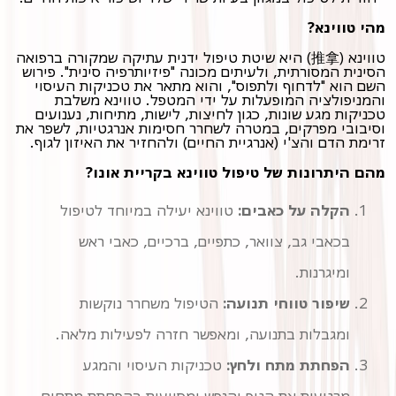
מהי טווינא?
טווינא (推拿) היא שיטת טיפול ידנית עתיקה שמקורה ברפואה
הסינית המסורתית, ולעיתים מכונה "פיזיותרפיה סינית". פירוש
השם הוא "לדחוף ולתפוס", והוא מתאר את טכניקות העיסוי
והמניפולציה המופעלות על ידי המטפל. טווינא משלבת
טכניקות מגע שונות, כגון לחיצות, לישות, מתיחות, נענועים
וסיבובי מפרקים, במטרה לשחרר חסימות אנרגטיות, לשפר את
זרימת הדם והצ'י (אנרגיית החיים) ולהחזיר את האיזון לגוף.
מהם היתרונות של טיפול טווינא בקריית אונו?
הקלה על כאבים:
טווינא יעילה במיוחד לטיפול
בכאבי גב, צוואר, כתפיים, ברכיים, כאבי ראש
ומיגרנות.
שיפור טווחי תנועה:
הטיפול משחרר נוקשות
ומגבלות בתנועה, ומאפשר חזרה לפעילות מלאה.
הפחתת מתח ולחץ:
טכניקות העיסוי והמגע