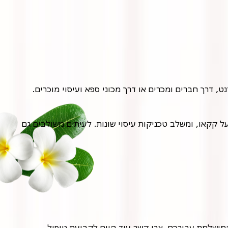
 דרך חברים ומכרים או דרך מכוני ספא ועיסוי מוכרים.
הטיפול מתבצע בדרך כלל על מיטת טיפולים, כאשר המטופל שוכב בנוחות. המטפל משתמש בשוקולד חם או במוצרים המבוססים על קקאו, ומשלב טכניקות עיסוי שונות. לעיתים משולבים גם
ושלמת עבורכם. צרו קשר עוד היום לקביעת טיפול.