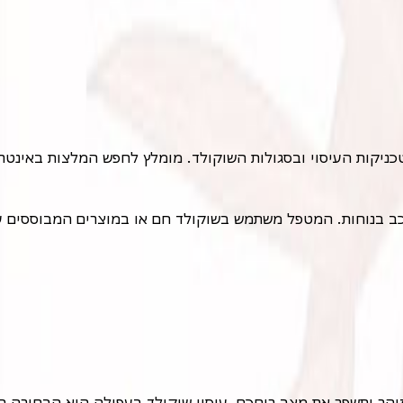
יקות העיסוי ובסגולות השוקולד. מומלץ לחפש המלצות באינטרנט,
הר ותשפר את מצב רוחכם, עיסוי שוקולד בעפולה הוא הבחירה המ