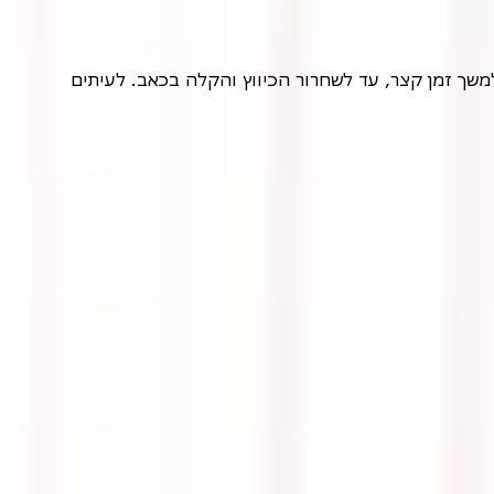
עיסוי טריגר פוינטס הוא טכניקת טיפול ידנית המתמקדת בשחרור נקודות ההדק. המטפל מפעיל לחץ ממוקד על הנקודה הכואבת למשך זמן קצר, עד לשחרור הכיווץ והקלה בכאב. לעיתים