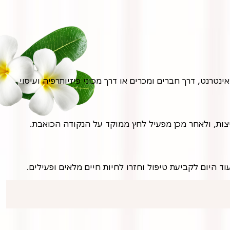
חשוב לבחור במטפל מוסמך ומנוסה בטיפול בטריגר פוינטס, בעל ידע באנטומיה ופיזיולוגיה של השרירים. מומלץ לחפש המלצות באינטרנט, דרך חברים ומכרים או דרך מכוני פיזיותרפיה ועיסוי
הטיפול מתבצע בדרך כלל על מיטת טיפולים, כאשר המטופל שוכב בנוחות. המטפל מאתר את נקודות ההדק באמצעות מישוש ולחיצות, ולאחר מכן מפעיל לחץ ממוקד על הנקודה הכואבת.
ד היום לקביעת טיפול וחזרו לחיות חיים מלאים ופעילים.