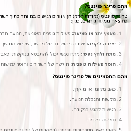
מהם טריגר פוינטס?
כתוצאה ממגוון גורמים, כגון:
מאמץ יתר או פציעה:
פעילות גופנית מאומצת, תנועה חדה 
יציבה לקויה:
ישיבה ממושכת מול מחשב, שימוש ממושך בט
מתח ולחץ נפשי:
מתח נפשי יכול להתבטא בנוקשות וכאבים
חוסר פעילות גופנית:
חולשה של השרירים וחוסר גמישות.
מהם התסמינים של טריגר פוינטס?
כאב מקומי או מוקרן.
נוקשות והגבלת תנועה.
רגישות למגע בנקודה.
חולשה בשריר.
כאבי ראש, סחרחורות וורטיגו (במקרים של טריגר פוינטס בצ