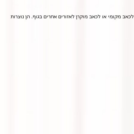
טריגר פוינטס (נקודות הדק) הן אזורים רגישים במיוחד בתוך השריר, שבהם סיבי השריר מכווצים ונוקשים. נקודות אלו יכולות לגרום לכאב מקומי או לכאב מוקרן לאזורים אחרים בגוף. הן נוצרות