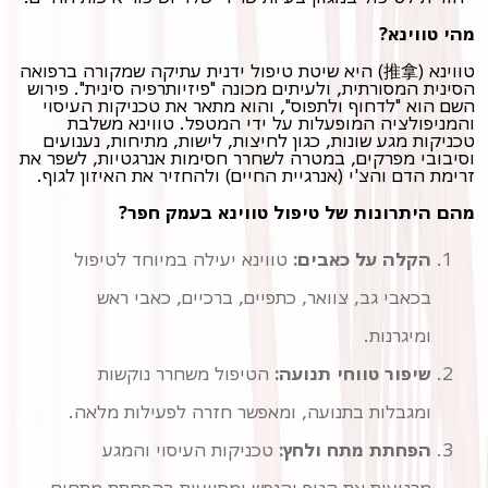
מהי טווינא?
טווינא (推拿) היא שיטת טיפול ידנית עתיקה שמקורה ברפואה
הסינית המסורתית, ולעיתים מכונה "פיזיותרפיה סינית". פירוש
השם הוא "לדחוף ולתפוס", והוא מתאר את טכניקות העיסוי
והמניפולציה המופעלות על ידי המטפל. טווינא משלבת
טכניקות מגע שונות, כגון לחיצות, לישות, מתיחות, נענועים
וסיבובי מפרקים, במטרה לשחרר חסימות אנרגטיות, לשפר את
זרימת הדם והצ'י (אנרגיית החיים) ולהחזיר את האיזון לגוף.
מהם היתרונות של טיפול טווינא בעמק חפר?
הקלה על כאבים:
טווינא יעילה במיוחד לטיפול
בכאבי גב, צוואר, כתפיים, ברכיים, כאבי ראש
ומיגרנות.
שיפור טווחי תנועה:
הטיפול משחרר נוקשות
ומגבלות בתנועה, ומאפשר חזרה לפעילות מלאה.
הפחתת מתח ולחץ:
טכניקות העיסוי והמגע