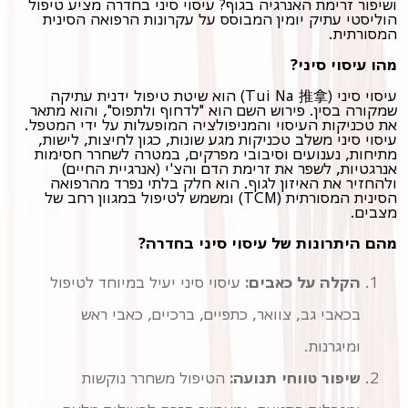
ושיפור זרימת האנרגיה בגוף? עיסוי סיני בחדרה מציע טיפול
הוליסטי עתיק יומין המבוסס על עקרונות הרפואה הסינית
המסורתית.
מהו עיסוי סיני?
עיסוי סיני (Tui Na 推拿) הוא שיטת טיפול ידנית עתיקה
שמקורה בסין. פירוש השם הוא "לדחוף ולתפוס", והוא מתאר
את טכניקות העיסוי והמניפולציה המופעלות על ידי המטפל.
עיסוי סיני משלב טכניקות מגע שונות, כגון לחיצות, לישות,
מתיחות, נענועים וסיבובי מפרקים, במטרה לשחרר חסימות
אנרגטיות, לשפר את זרימת הדם והצ'י (אנרגיית החיים)
ולהחזיר את האיזון לגוף. הוא חלק בלתי נפרד מהרפואה
הסינית המסורתית (TCM) ומשמש לטיפול במגוון רחב של
מצבים.
מהם היתרונות של עיסוי סיני בחדרה?
הקלה על כאבים:
עיסוי סיני יעיל במיוחד לטיפול
בכאבי גב, צוואר, כתפיים, ברכיים, כאבי ראש
ומיגרנות.
שיפור טווחי תנועה:
הטיפול משחרר נוקשות