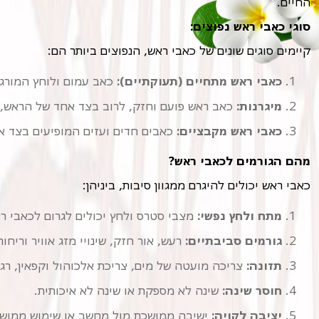
החיים.
סוגי כאבי ראש נפוצים:
קיימים סוגים שונים של כאבי ראש, הנפוצים ביותר הם:
כאבי ראש מתחיים (תעוקתיים):
כאב עמום ולוחץ המורגש
מיגרנות:
כאב ראש פועם וחזק, לרוב בצד אחד של הראש, ה
כאבי ראש מקבציים:
כאבים חדים ועזים המופיעים בצד אח
מהם הגורמים לכאבי ראש?
כאבי ראש יכולים להיגרם ממגוון סיבות, ביניהן:
מתח ולחץ נפשי:
מצבי סטרס ולחץ יכולים לגרום לכאבי ר
גורמים סביבתיים:
רעש, אור חזק, שינויי מזג אוויר וריחו
תזונה:
צריכה מועטה של מים, צריכת אלכוהול וקפאין, רגיש
חוסר שינה:
שינה לא מספקת או שינה לא איכותית.
יציבה לקויה:
ישיבה ממושכת מול מחשב או שימוש ממושך 