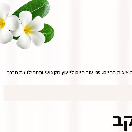
אם אתם סובלים מכאבי ראש, אל תתייאשו. בבאר יעקב קיימים מגוון פתרונות יעילים שיכולים לעזור לכם להקל על הכאב ולשפר את איכות החיים. פנו עוד היום לייעוץ מקצועי והתחילו את הדרך
קב