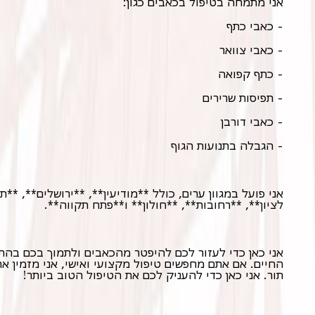
אני מתמחה בטיפול בכאבים כגון:
- כאבי כתף
- כאבי צוואר
- כתף קפואה
- תפיסות שרירים
- כאבי דורבן
- הגבלה בתנועות הגוף
אני פועל במגוון ערים, כולל **מודיעין**, **ירושלים**, **ת
לציון**, **רחובות**, **חולון** ו**פתח תקווה**.
אני כאן כדי לעזור לכם להיפטר מהכאבים ולתמוך בכם בהת
החיים. אם אתם מחפשים טיפול מקצועי ואישי, אני מזמין א
תור. אני כאן כדי להעניק לכם את הטיפול הטוב ביותר!