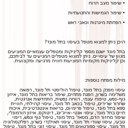
• שיפור מצב הרוח
• שיפור הגמישות והתנועתיות
• הפחתת מיגרנות וכאבי ראש
היכן ניתן למצוא מטפל בעיסוי בתל מונד?
בתל מונד ישנם מספר קליניקות ומטפלים עצמאיים המציעים
מגוון של עיסויים. ניתן למצוא מטפלים המגיעים עד לביתכם,
וכן קליניקות מקומיות המציעות חוויה מרגיעה ומקצועית.
מילות מפתח נוספות:
עיסוי מפנק בתל מונד, טיפול הוליסטי תל מונד, רפואה
משלימה בשרון, הפגת מתחים, שיפור בריאות בתל מונד, איזון
גוף-נפש, טיפוח עצמי, רווחה נפשית, התחדשות אנרגטית,
שחרור שרירים, טיפול בכאב תל מונד, עיסוי קהילתי, חוויית
ספא בתל מונד, טיפול פרימיום, בריאות אינטגרטיבית, איכות
חיים בתל מונד, עיסוי אנטי-אייג'ינג, דיטוקס, איזון הורמונלי,
שיפור מחזור הדם, מסאז' בתל מונד, טיפול גוף ונפש, ריפוי
טבעי, עיסוי שוודי תל מונד, עיסוי תאילנדי בשרון, רפלקסולוגיה
תל מונד, עיסוי ספורטאים תל מונד, עיסוי זוגי בתל מונד, טיפול