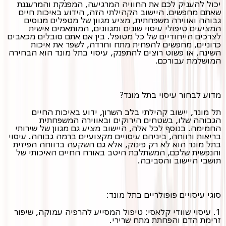
יכול להעניק לכם את החוויה המרגיעה, המפנקת והמרעננת
שאתם מחפשים. היישוב הקהילתי הזה, הידוע באיכות חיים
גבוהה ואווירה משפחתית, מציע מגוון של מטפלים מנוסים
המציעים טיפולי עיסוי שונים ומגוונים, המותאמים אישית
לצרכים הייחודיים של כל מטופל. בין אם אתם סובלים מכאבים
כרוניים, מחפשים להפחית מתח וחרדה, לשפר את איכות
השינה, או פשוט רוצים להתפנק, עיסוי בתל מונד הוא הבחירה
המושלמת עבורכם.
מדוע לבחור עיסוי בתל מונד?
תל מונד, יישוב קהילתי בלב השרון, ידוע באיכות החיים
הגבוהה שלו, בשטחים הירוקים ובאווירה המשפחתית
החמימה. בנוסף לכל אלה, היישוב מציע גם מגוון של שירותי
בריאות ורווחה, ביניהם עיסויים מקצועיים ברמה גבוהה. עיסוי
בתל מונד הוא לא רק פינוק, אלא גם השקעה ברווחה הפיזית
והנפשית שלכם, המשתלבת היטב באורח החיים האיכותי של
תושבי היישוב והסביבה.
סוגי עיסויים פופולריים בתל מונד:
1. עיסוי שוודי קלאסי: טיפול המסייע להרפיה עמוקה, שיפור
זרימת הדם והפחתת מתח שרירי.