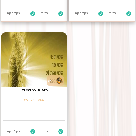
בבית
בקליניקה
בבית
בקליניקה
חריש
סופיה צמלשוילי
מעסה רפואית
בבית
בקליניקה