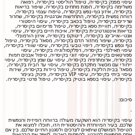
עיסוי מפנק בקיסריה, טיפול הוליסטי בקיסריה, רפואה
משלימה בקיסריה, הפגת מתחים בקיסריה, שיפור בריאות
בקיסריה, איזון גוף-נפש בקיסריה, טיפוח עצמי בקיסריה,
רווחה נפשית בקיסריה, התחדשות אנרגטית בקיסריה, שחרור
שרירים בקיסריה, טיפול בכאב בקיסריה, עיסוי היסטורי
בקיסריה, חוויית ספא בקיסריה, טיפול פרימיום בקיסריה,
בריאות אינטגרטיבית בקיסריה, איכות חיים בקיסריה, עיסוי
אנטי-אייג'ינג בקיסריה, דיטוקס בקיסריה, איזון הורמונלי
בקיסריה, שיפור מחזור הדם בקיסריה, מסאז' בקיסריה, טיפול
גוף ונפש בקיסריה, ריפוי טבעי בקיסריה, עיסוי שוודי בקיסריה,
עיסוי תאילנדי בקיסריה, רפלקסולוגיה בקיסריה, עיסוי
ספורטאים בקיסריה, עיסוי זוגי בקיסריה, טיפול אבנים חמות
בקיסריה, ארומתרפיה בקיסריה, עיסוי עם שמן בקיסריה, עיסוי
ייחודי עם מכשור מתקדם בקיסריה, עיסוי עד הבית בקיסריה,
מסאז' בבית הלקוח בקיסריה, טיפול ניידות בקיסריה, שירות
עיסוי ביתי בקיסריה, עיסוי VIP בקיסריה, פינוק בצימר
בקיסריה, עיסוי בספא בוטיק בקיסריה, טיפול פרטי בקיסריה.
סיכום:
.
עיסוי בקיסריה הוא השקעה מעולה ברווחה הפיזית והנפשית
שלכם. בעיר המיוחדת וההיסטורית הזו, תוכלו למצוא את
הטיפול המושלם שיתאים לצרכים ולסגנון החיים שלכם. בין אם
אתם מחפשים להירגע, להפחית כאבים, לשפר את הבריאות