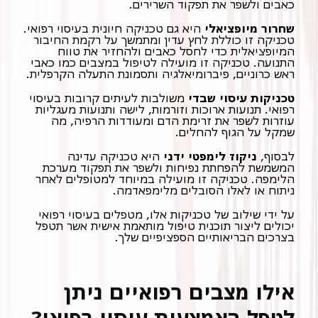
כאבים ולשפר את תפקוד השרירים.
שחרור מיופציאלי
טכניקה זו כוללת לחץ עדין ומתמשך על רקמת החיבור
המיופציאלית כדי לחסל כאבים ולהחזיר את טווח
התנועה. טכניקה זו מועילה לטיפול במצבים כמו כאבי
ראש כרוניים, פיברומיאלגיה ותסמונת התעלה הקרפלית.
טכניקות עיסוי שבדי
משולבות לעיתים קרובות בעיסוי
רפואי. תנועות ארוכות וזורמות, לישה ותנועות מעגליות
עוזרות לשפר את זרימת הדם ומעודדות הרפיה, מה
שמקל על הגוף להחלים.
לבסוף,
ניקוז לימפטי ידני
היא טכניקה עדינה
המשמשת להפחתת נפיחות ולשפר את תפקוד מערכת
הלימפה. טכניקה זו מועילה במיוחד למטופלים לאחר
ניתוח או לאלו הסובלים מלימפאדמה.
על ידי שילוב של טכניקות אלו, מטפלים בעיסוי רפואי
יכולים ליצור תוכנית טיפול מותאמת אישית אשר תטפל
בצרכים הבריאותיים הספציפיים שלך.
אילו מצבים רפואיים ניתן
לטפל באמצעות עיסוי רפואי?