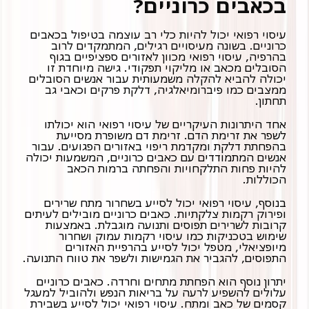
בכאבים כרוניים?
עיסוי רפואי יכול להיות כלי רב עוצמה בטיפול בכאבים
כרוניים. בשונה מעיסויים רגילים, המתמקדים לרוב
בהרפיה, עיסוי רפואי מכוון לאזורים ספציפיים בגוף
הסובלים מכאב או מליקוי תפקודי. גישה מיוחדת זו
יכולה להביא להקלה משמעותית עבור אנשים הסובלים
ממצבים כמו פיברומיאלגיה, דלקת פרקים וכאבי גב
תחתון.
אחד היתרונות העיקריים של עיסוי רפואי הוא יכולתו
לשפר את זרימת הדם. זרימת דם משופרת מסייעת
בהפחתת דלקת ומקדמת ריפוי באזורים הפגועים. עבור
אנשים המתמודדים עם כאבים כרוניים, המשמעות יכולה
להיות פחות התלקחויות והפחתה ברמות הכאב
הכוללות.
בנוסף, עיסוי רפואי יכול לסייע בשחרור מתח שרירים
ופירוק רקמות צלקתיות. כאבים כרוניים מובילים לעיתים
קרובות לשרירים תפוסים ותנועה מוגבלת. באמצעות
שימוש בטכניקות כמו עיסוי רקמות עמוק ושחרור
מיופציאלי, מטפל יכול לסייע בהרפיית האזורים
התפוסים, להגביר את הגמישות ולשפר את טווח התנועה.
יתרון נוסף הוא הפחתת מתחים וחרדה. כאבים כרוניים
עלולים להשפיע לרעה על בריאות הנפש ולהוביל למעגל
קסמים של כאב ומתח. עיסוי רפואי יכול לסייע בשבירת