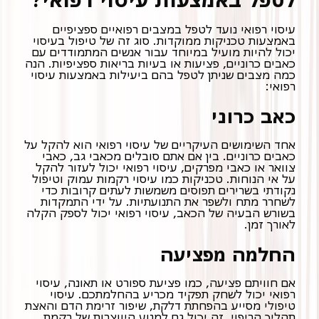
עיסוי רפואי נועד לטפל במצבים רפואיים ספציפיים
באמצעות טכניקות ממוקדות. סוג זה של טיפול בעיסוי
יכול להיות מועיל במיוחד עבור אנשים המתמודדים עם
כאבים כרוניים, פציעות או בעיות בריאות ספציפיות. הנה
כמה מצבים שניתן לטפל בהם ביעילות באמצעות עיסוי
רפואי:
כאב כרוני
אחד השימושים העיקריים של עיסוי רפואי הוא להקל על
כאבים כרוניים. בין אם אתם סובלים מכאבי גב, כאבי
צוואר או כאבי מפרקים, עיסוי רפואי יכול לעזור להקל
על אי הנוחות. טכניקות כמו עיסוי רקמות עמוק וטיפול
נקודתי בשרירים תפוסים משמשות לעתים קרובות כדי
לשחרר מתח ולשפר את התנועתיות. על ידי התמקדות
בשורש הבעיה של הכאב, עיסוי רפואי יכול לספק הקלה
לאורך זמן.
החלמה מפציעה
אם חוויתם פציעה, כמו פציעת ספורט או תאונה, עיסוי
רפואי יכול לשחק תפקיד מכריע בהחלמתכם. עיסוי
טיפולי מסייע בהפחתת דלקת, שיפור זרימת הדם והאצת
תהליך הריפוי. זה יכול גם למנוע היווצרות של רקמת