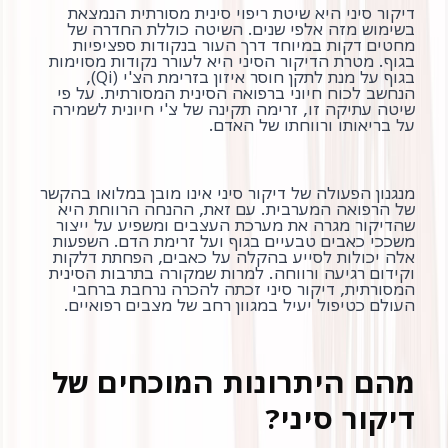
דיקור סיני היא שיטת ריפוי סינית מסורתית הנמצאת
בשימוש מזה אלפי שנים. השיטה כוללת החדרה של
מחטים דקות במיוחד דרך העור בנקודות ספציפיות
בגוף. מטרת הדיקור הסיני היא לעורר נקודות מסוימות
בגוף על מנת לתקן חוסר איזון בזרימת הצ'י (Qi),
הנחשב לכוח חיוני ברפואה הסינית המסורתית. על פי
שיטה עתיקה זו, זרימה תקינה של צ'י חיונית לשמירה
על בריאותו ורווחתו של האדם.
מנגנון הפעולה של דיקור סיני אינו מובן במלואו בהקשר
של הרפואה המערבית. עם זאת, ההנחה הרווחת היא
שהדיקור מגרה את מערכת העצבים ומשפיע על ייצור
משככי כאבים טבעיים בגוף ועל זרימת הדם. השפעות
אלה יכולות לסייע בהקלה על כאבים, הפחתת דלקות
וקידום רגיעה ורווחה. למרות שמקורה בתרבות הסינית
המסורתית, דיקור סיני זכתה להכרה נרחבת ברחבי
העולם כטיפול יעיל במגוון רחב של מצבים רפואיים.
מהם היתרונות המוכחים של
דיקור סיני?