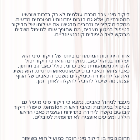
דיקור סיני צבר הכרה עולמית לא רק בזכות שורשיו
המסורתיים, אלא גם בזכות יתרונותיו המוכחים מדעית.
מחקרים קליניים נרחבים הדגישו את יעילותו של הדיקור
בטיפול במגוון מצבים, מה שהופך אותו לטיפול משלים
מבוקש לצד טיפולים קונבנציונליים.
אחד היתרונות המתועדים ביותר של דיקור סיני הוא
יעילותו בניהול כאב. מחקרים הראו כי דיקור יכול
להפחית משמעותית כאב כרוני, כולל כאבי גב תחתון,
כאבי צוואר וכאבי ברכיים/אוסטאוארתריטיס. הוא משיג
זאת על ידי גירוי הכימיקלים משככי הכאבים של הגוף
עצמו, מה שיכול להוביל להקלה לאורך זמן.
מעבר לניהול כאבים, נמצא כי דיקור סיני מועיל גם
בטיפול במיגרנות וכאבי ראש ת tension. טיפולי דיקור
קבועים נקשרו לירידה בתדירות ועוצמת כאבי הראש
הללו, ומציעים אופציה לא תרופתית לסובלים.
תחום נוסף בו דיקור סיני הוכח כמועיל הוא בשיפור