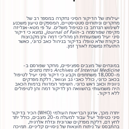
יעילותו של הדיקור הסיני נחקרה במספר רב של
מחקרים וניתוחים סטטיסטיים, המספקים טיעון משכנע
לשימוש הנרחב בו כטיפול משלים. על פי מטא-אנליזה
מקיפה שפורסמה ב-
Journal of Pain
, נמצא כי דיקור
סיני יעיל משמעותית הן מהליכי דמה והן מקבוצות
ביקורת שלא טופלו בדיקור בניהול כאב כרוני, כאשר
התועלת נמשכת לאורך זמן.
במונחים של מצבים ספציפיים, מחקר שפורסם ב-
Archives of Internal Medicine
ניתח נתונים
מ-18,000 משתתפים וקבע כי דיקור סיני יעיל לטיפול
בכאב כרוני, כולל כאבי גב וצוואר, דלקת מפרקים
ניוונית וכאב ראש כרוני. השיפור המדווח ברמות הכאב
היה משמעותי בהשוואה הן לדיקור דמה והן לטיפולים
ללא דיקור.
יתרה מכך, ארגון הבריאות העולמי (WHO) הכיר בדיקור
סיני כטיפול יעיל עבור למעלה מ-20 מצבים, כולל יתר
לחץ דם, דלקת מפרקים שגרונית ונזלת אלרגית,
בהתבסס על ניתוח תוצאות של ניסויים קליניים. תמיכה